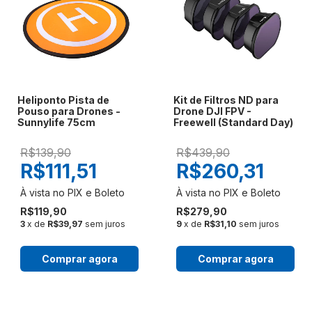
Heliponto Pista de
Kit de Filtros ND para
Pouso para Drones -
Drone DJI FPV -
Sunnylife 75cm
Freewell (Standard Day)
R$139,90
R$439,90
R$111,51
R$260,31
R$119,90
R$279,90
3
x de
R$39,97
sem juros
9
x de
R$31,10
sem juros
Comprar agora
Comprar agora