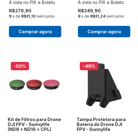
R$279,90
R$249,90
9
x de
R$31,10
sem juros
8
x de
R$31,24
sem juros
Comprar agora
Comprar agora
-50
%
-48
%
Kit de Filtros para Drone
Tampa Protetora para
DJI FPV - Sunnylife
Bateria do Drone DJI
(ND8 + ND16 + CPL)
FPV - Sunnylife