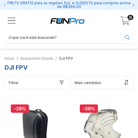
FRETE GRÁTIS para as regiões SUL e SUDESTE para compras acima
de R$399,00
0
Início
Acessórios Drone
DJI FPV
DJI FPV
Filtrar
-28
%
-38
%