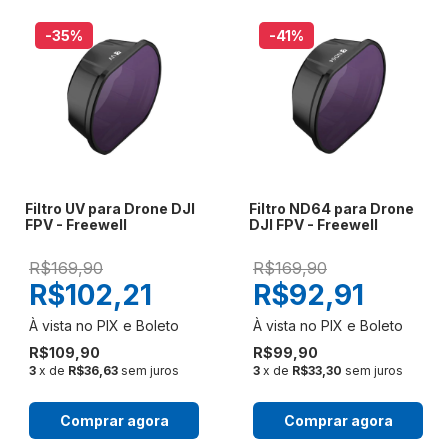
-35
%
-41
%
Filtro UV para Drone DJI
Filtro ND64 para Drone
FPV - Freewell
DJI FPV - Freewell
R$169,90
R$169,90
R$102,21
R$92,91
R$109,90
R$99,90
3
x de
R$36,63
sem juros
3
x de
R$33,30
sem juros
Comprar agora
Comprar agora