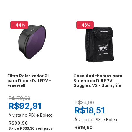
-44
%
-43
%
Filtro Polarizador PL
Case Antichamas para
para Drone DJI FPV -
Bateria do DJI FPV
Freewell
Goggles V2 - Sunnylife
R$179,90
R$34,90
R$92,91
R$18,51
R$99,90
R$19,90
3
x de
R$33,30
sem juros