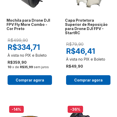
Mochila para Drone DJI
Capa Protetora
FPV Fly More Combo -
Superior de Reposição
Cor Preto
para Drone DJI FPV -
StartRC
R$499,90
R$79,90
R$334,71
R$46,41
R$359,90
R$49,90
10
x de
R$35,99
sem juros
Comprar agora
Comprar agora
-14
%
-36
%