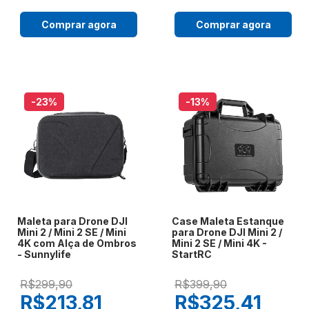
Comprar agora
Comprar agora
-23
%
-13
%
Maleta para Drone DJI
Case Maleta Estanque
Mini 2 / Mini 2 SE / Mini
para Drone DJI Mini 2 /
4K com Alça de Ombros
Mini 2 SE / Mini 4K -
- Sunnylife
StartRC
R$299,90
R$399,90
R$213,81
R$325,41