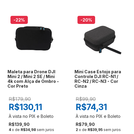
-22
%
-20
%
Maleta para Drone DJI
Mini Case Estojo para
Mini 2 / Mini 2 SE / Mini
Controle DJI RC-N1 /
4k com Alça de Ombro -
RC-N2 / RC-N3 - Cor
Cor Preto
Cinza
R$179,90
R$99,90
R$130,11
R$74,31
R$139,90
R$79,90
4
x de
R$34,98
sem juros
2
x de
R$39,95
sem juros