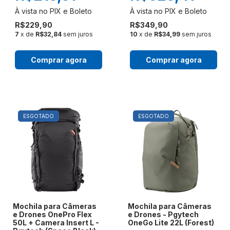
R$229,90
R$349,90
7
x de
R$32,84
sem juros
10
x de
R$34,99
sem juros
Comprar agora
Comprar agora
ESGOTADO
ESGOTADO
Mochila para Câmeras
Mochila para Câmeras
e Drones OnePro Flex
e Drones - Pgytech
50L + Camera Insert L -
OneGo Lite 22L (Forest)