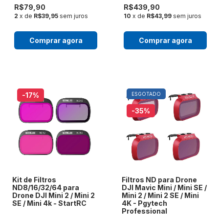
R$79,90
R$439,90
2
x de
R$39,95
sem juros
10
x de
R$43,99
sem juros
Comprar agora
Comprar agora
-17
%
ESGOTADO
-35
%
Kit de Filtros
Filtros ND para Drone
ND8/16/32/64 para
DJI Mavic Mini / Mini SE /
Drone DJI Mini 2 / Mini 2
Mini 2 / Mini 2 SE / Mini
SE / Mini 4k - StartRC
4K - Pgytech
Professional