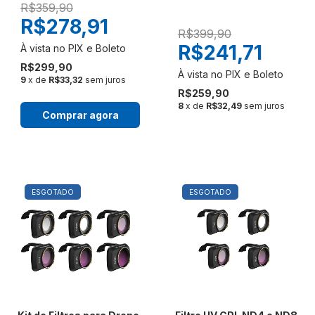
R$359,90
R$278,91
R$399,90
R$241,71
R$299,90
9
x de
R$33,32
sem juros
R$259,90
8
x de
R$32,49
sem juros
Comprar agora
ESGOTADO
ESGOTADO