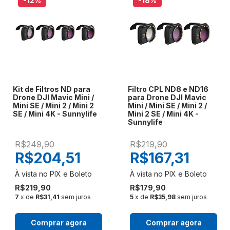
-12
%
-18
%
Kit de Filtros ND para
Filtro CPL ND8 e ND16
Drone DJI Mavic Mini /
para Drone DJI Mavic
Mini SE / Mini 2 / Mini 2
Mini / Mini SE / Mini 2 /
SE / Mini 4K - Sunnylife
Mini 2 SE / Mini 4K -
Sunnylife
R$249,90
R$219,90
R$204,51
R$167,31
R$219,90
R$179,90
7
x de
R$31,41
sem juros
5
x de
R$35,98
sem juros
Comprar agora
Comprar agora