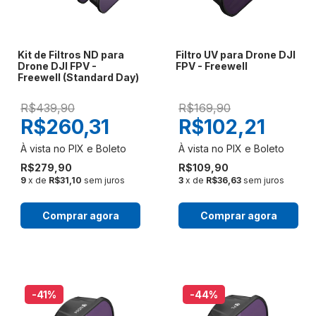
Kit de Filtros ND para
Filtro UV para Drone DJI
Drone DJI FPV -
FPV - Freewell
Freewell (Standard Day)
R$439,90
R$169,90
R$260,31
R$102,21
R$279,90
R$109,90
9
x de
R$31,10
sem juros
3
x de
R$36,63
sem juros
Comprar agora
Comprar agora
-41
%
-44
%