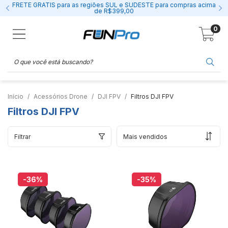
FRETE GRÁTIS para as regiões SUL e SUDESTE para compras acima
de R$399,00
0
Início
Acessórios Drone
DJI FPV
Filtros DJI FPV
Filtros DJI FPV
Filtrar
-36
%
-35
%