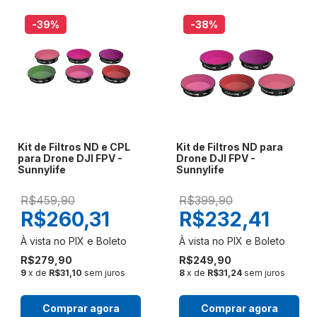
-39
%
-38
%
Kit de Filtros ND e CPL
Kit de Filtros ND para
para Drone DJI FPV -
Drone DJI FPV -
Sunnylife
Sunnylife
R$459,90
R$399,90
R$260,31
R$232,41
R$279,90
R$249,90
9
x de
R$31,10
sem juros
8
x de
R$31,24
sem juros
Comprar agora
Comprar agora