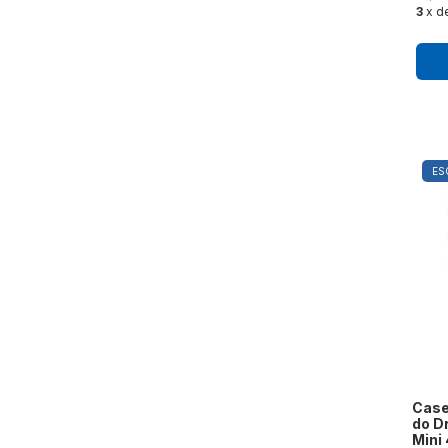
3
x d
ES
Case
do Dr
Mini 