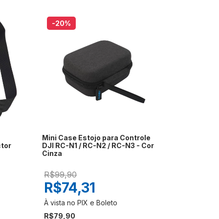
-20
%
Mini Case Estojo para Controle
tor
DJI RC-N1 / RC-N2 / RC-N3 - Cor
Cinza
R$99,90
R$74,31
R$79,90