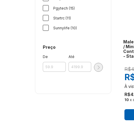
Pgytech (15)
Startrc (11)
Sunnylife (10)
Male
/ Min
Preço
Contr
- St
De
Até
R$4
R$
R$4
10
x