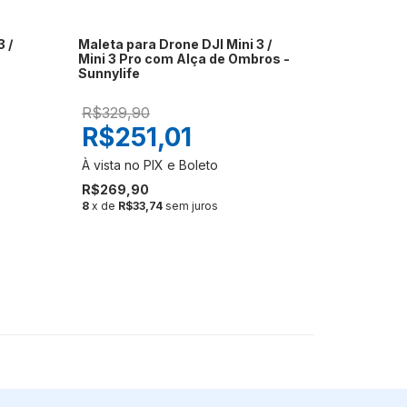
 /
Maleta para Drone DJI Mini 3 /
Mini 3 Pro com Alça de Ombros -
Sunnylife
R$329,90
R$251,01
R$269,90
8
x de
R$33,74
sem juros