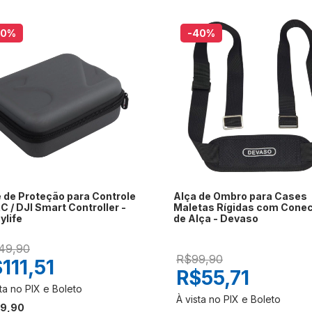
20
%
-40
%
 de Proteção para Controle
Alça de Ombro para Cases
C / DJI Smart Controller -
Maletas Rígidas com Conec
ylife
de Alça - Devaso
49,90
R$99,90
111,51
R$55,71
19,90