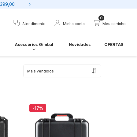
$399,00
7% desconto no boleto 
0
Atendimento
Minha conta
Meu carrinho
Acessórios Gimbal
Novidades
OFERTAS
-17
%