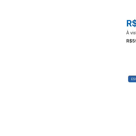
R$
R$5
ES