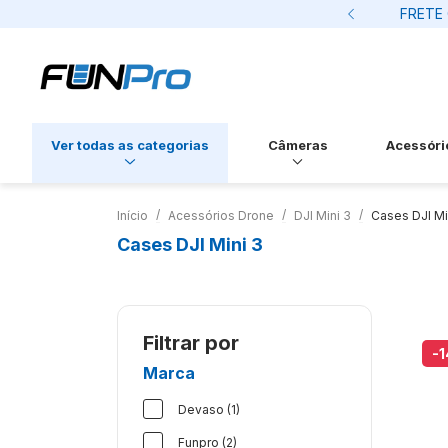
os cartão de credito
FRETE 
Ver todas as categorias
Câmeras
Acessóri
Início
Acessórios Drone
DJI Mini 3
Cases DJI Mi
Cases DJI Mini 3
Filtrar por
-1
Marca
Devaso (1)
Funpro (2)