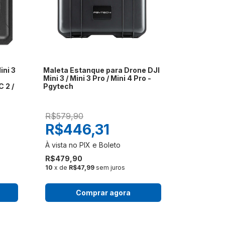
ini 3
Maleta Estanque para Drone DJI
Mini 3 / Mini 3 Pro / Mini 4 Pro -
 2 /
Pgytech
R$579,90
R$446,31
R$479,90
10
x de
R$47,99
sem juros
Comprar agora