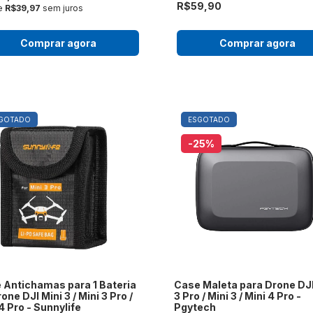
R$59,90
e
R$39,97
sem juros
Comprar agora
Comprar agora
GOTADO
ESGOTADO
-25
%
 Antichamas para 1 Bateria
Case Maleta para Drone DJI
one DJI Mini 3 / Mini 3 Pro /
3 Pro / Mini 3 / Mini 4 Pro -
4 Pro - Sunnylife
Pgytech