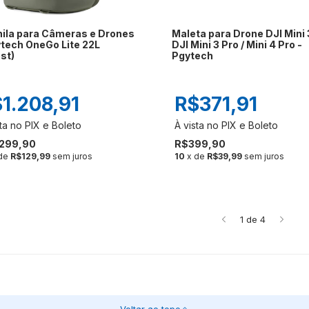
ila para Câmeras e Drones
Maleta para Drone DJI Mini 3
ytech OneGo Lite 22L
DJI Mini 3 Pro / Mini 4 Pro -
st)
Pgytech
1.208,91
R$371,91
.299,90
R$399,90
 de
R$129,99
sem juros
10
x de
R$39,99
sem juros
1
de
4
Voltar ao topo