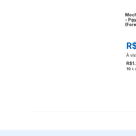
Moch
- Pg
(Fore
R$
R$1
10
x