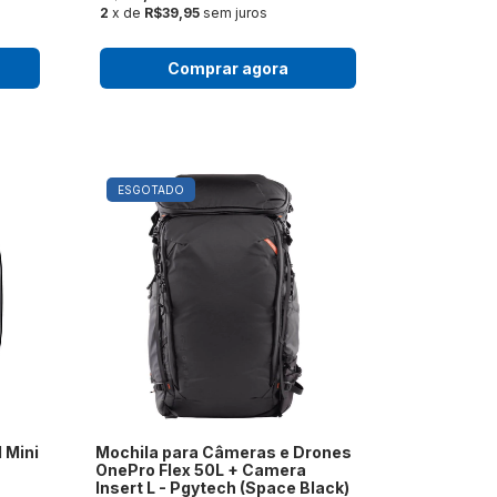
2
x de
R$39,95
sem juros
Comprar agora
ESGOTADO
 Mini
Mochila para Câmeras e Drones
OnePro Flex 50L + Camera
Insert L - Pgytech (Space Black)