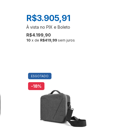
R$3.905,91
R$4.199,90
10
x de
R$419,99
sem juros
ESGOTADO
-18
%