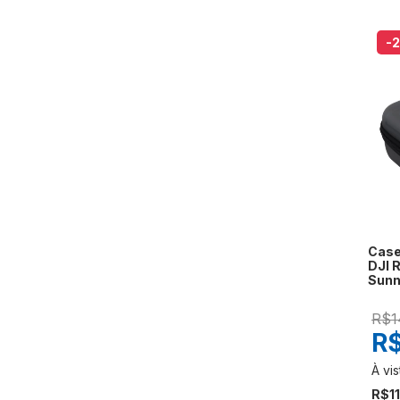
-
Case
DJI R
Sunn
R$1
R$
R$1