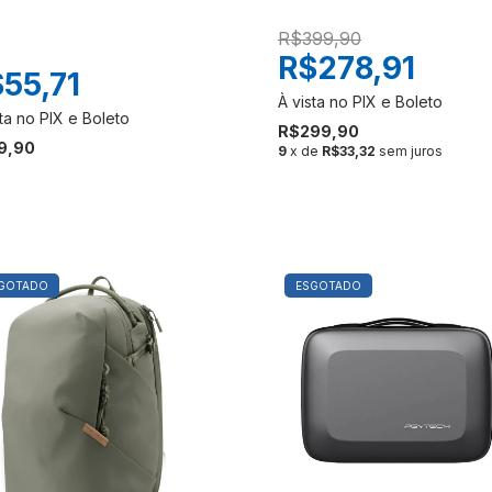
R$399,90
R$278,91
55,71
R$299,90
9,90
9
x de
R$33,32
sem juros
GOTADO
ESGOTADO