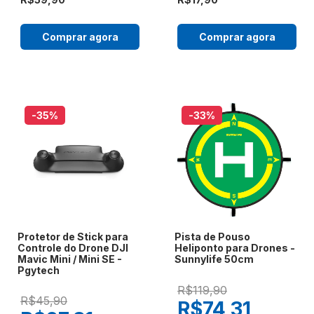
Comprar agora
Comprar agora
-35
%
-33
%
Protetor de Stick para
Pista de Pouso
Controle do Drone DJI
Heliponto para Drones -
Mavic Mini / Mini SE -
Sunnylife 50cm
Pgytech
R$119,90
R$45,90
R$74,31