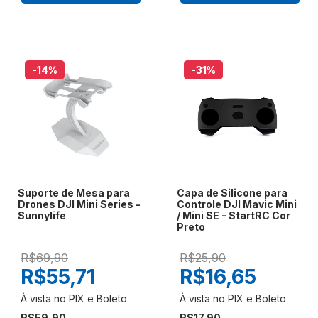
-14
%
-31
%
Suporte de Mesa para
Capa de Silicone para
Drones DJI Mini Series -
Controle DJI Mavic Mini
Sunnylife
/ Mini SE - StartRC Cor
Preto
R$69,90
R$25,90
R$55,71
R$16,65
R$59,90
R$17,90