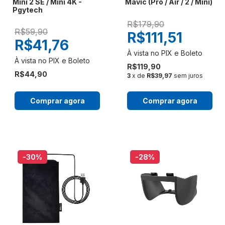
Mini 2 SE / Mini 4K -
Mavic (Pro / Air / 2 / Mini)
Pgytech
R$179,90
R$59,90
R$111,51
R$41,76
R$119,90
R$44,90
3
x de
R$39,97
sem juros
Comprar agora
Comprar agora
-30
%
-28
%