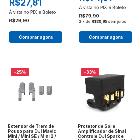
R$27,81
R$79,90
R$29,90
2
x de
R$39,95
sem juros
Comprar agora
Comprar agora
-25
%
-33
%
Extensor de Trem de
Protetor de Sol e
Pouso para DJI Mavic
Amplificador de Sinal
Mini / Mini SE / Mini 2 /
Controle DJI Spark e