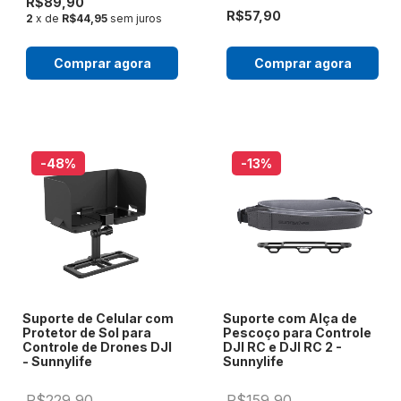
R$89,90
R$57,90
2
x de
R$44,95
sem juros
Comprar agora
Comprar agora
-48
%
-13
%
Suporte de Celular com
Suporte com Alça de
Protetor de Sol para
Pescoço para Controle
Controle de Drones DJI
DJI RC e DJI RC 2 -
- Sunnylife
Sunnylife
R$229,90
R$159,90