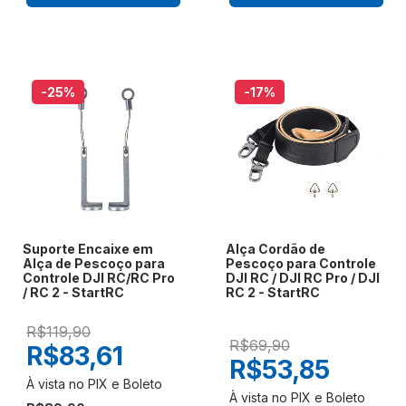
-25
%
-17
%
Suporte Encaixe em
Alça Cordão de
Alça de Pescoço para
Pescoço para Controle
Controle DJI RC/RC Pro
DJI RC / DJI RC Pro / DJI
/ RC 2 - StartRC
RC 2 - StartRC
R$119,90
R$69,90
R$83,61
R$53,85