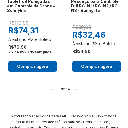
Tablet 7.9 Polegadas
Pescoço para Controle
em Controle de Drone -
DJI RC-N1 / RC-N2 / RC-
Sunnylife
N3 - Sunnylife
R$119,90
R$39,90
R$74,31
R$32,46
R$79,90
R$34,90
2
x de
R$39,95
sem juros
Comprar agora
Comprar agora
1
de
14
Procurando acessórios para seu DJI Mavic 3? Na FUNPro você
encontra os melhores acessórios para seu Drone com preços e
condições especiais. Temos acessórios para o mais novo Drone da