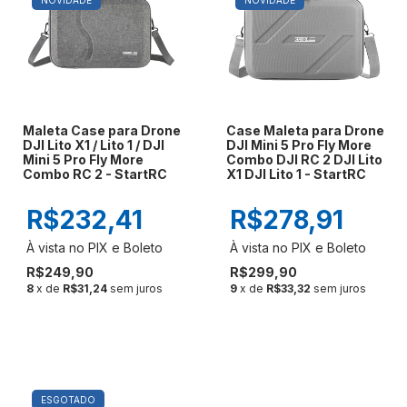
NOVIDADE
NOVIDADE
Maleta Case para Drone
Case Maleta para Drone
DJI Lito X1 / Lito 1 / DJI
DJI Mini 5 Pro Fly More
Mini 5 Pro Fly More
Combo DJI RC 2 DJI Lito
Combo RC 2 - StartRC
X1 DJI Lito 1 - StartRC
R$232,41
R$278,91
R$249,90
R$299,90
8
x de
R$31,24
sem juros
9
x de
R$33,32
sem juros
ESGOTADO