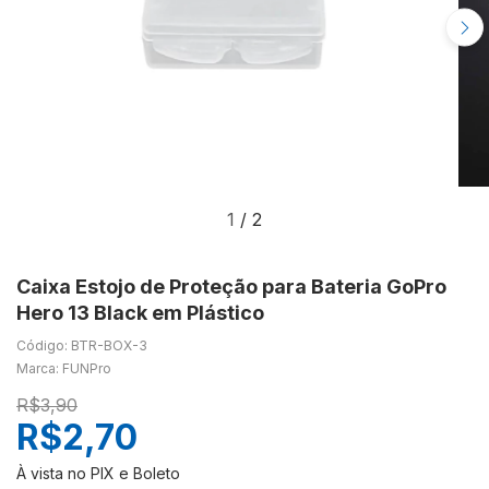
1
/
2
Caixa Estojo de Proteção para Bateria GoPro
Hero 13 Black em Plástico
Código: BTR-BOX-3
Marca: FUNPro
R$3,90
R$2,70