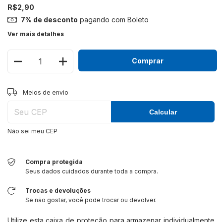
R$2,90
7% de desconto
pagando com Boleto
Ver mais detalhes
Alterar CEP
Entregas para o CEP:
Meios de envio
Calcular
Não sei meu CEP
Compra protegida
Seus dados cuidados durante toda a compra.
Trocas e devoluções
Se não gostar, você pode trocar ou devolver.
Utilize esta caixa de proteção para armazenar individualmente