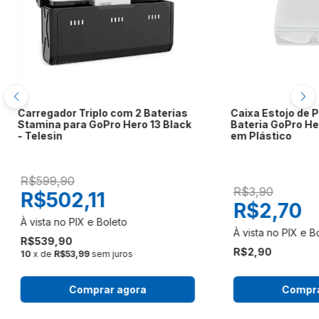
Carregador Triplo com 2 Baterias
Caixa Estojo de 
Stamina para GoPro Hero 13 Black
Bateria GoPro Her
- Telesin
em Plástico
R$599,90
R$3,90
R$502,11
R$2,70
R$539,90
R$2,90
10
x de
R$53,99
sem juros
Comprar agora
Compra