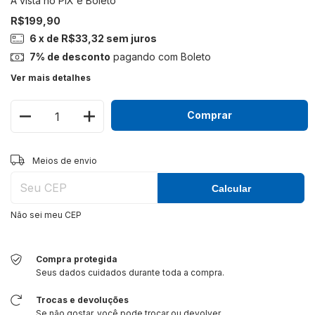
R$199,90
6
x de
R$33,32
sem juros
7% de desconto
pagando com Boleto
Ver mais detalhes
Alterar CEP
Entregas para o CEP:
Meios de envio
Calcular
Não sei meu CEP
Compra protegida
Seus dados cuidados durante toda a compra.
Trocas e devoluções
Se não gostar, você pode trocar ou devolver.