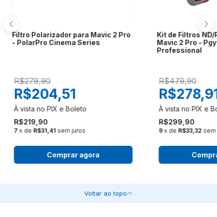
Filtro Polarizador para Mavic 2 Pro
Kit de Filtros ND
- PolarPro Cinema Series
Mavic 2 Pro - Pg
Professional
R$279,90
R$479,90
R$204,51
R$278,9
R$219,90
R$299,90
7
x de
R$31,41
sem juros
9
x de
R$33,32
sem 
Comprar agora
Compra
Voltar ao topo