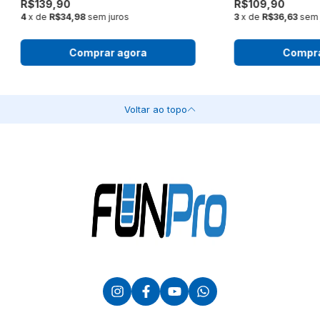
R$139,90
R$109,90
4
x de
R$34,98
sem juros
3
x de
R$36,63
sem 
Comprar agora
Compra
Voltar ao topo