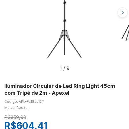
1
/
9
Iluminador Circular de Led Ring Light 45cm
com Tripé de 2m - Apexel
Código: APL-FL18JJ12Y
Marca: Apexel
R$859,90
R$604,41