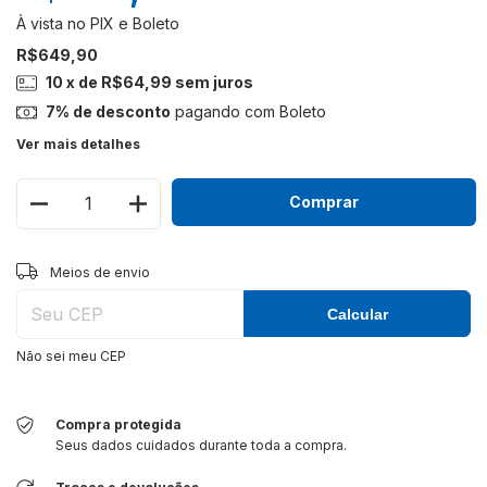
R$649,90
10
x de
R$64,99
sem juros
7% de desconto
pagando com Boleto
Ver mais detalhes
Alterar CEP
Entregas para o CEP:
Meios de envio
Calcular
Não sei meu CEP
Compra protegida
Seus dados cuidados durante toda a compra.