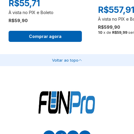
R$55,71
R$557,9
R$59,90
R$599,90
10
x de
R$59,99
sem
Comprar agora
Voltar ao topo