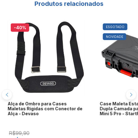
Produtos relacionados
-40
%
ESGOTADO
NOVIDADE
Alça de Ombro para Cases
Case Maleta Est
Maletas Rígidas com Conector de
Dupla Camada pa
Alça - Devaso
Mini 5 Pro - Star
R$99,90