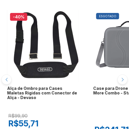
-40
%
ESGOTADO
Alça de Ombro para Cases
Case para Drone 
Maletas Rígidas com Conector de
More Combo - St
Alça - Devaso
R$99,90
R$55,71