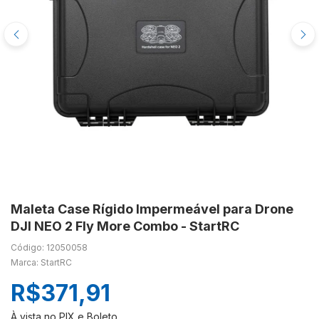
Maleta Case Rígido Impermeável para Drone
DJI NEO 2 Fly More Combo - StartRC
Código: 12050058
Marca: StartRC
R$371,91