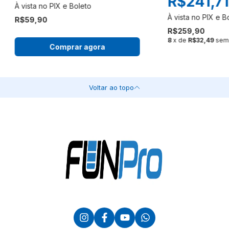
R$241,71
R$59,90
R$259,90
8
x de
R$32,49
sem 
Comprar agora
Voltar ao topo