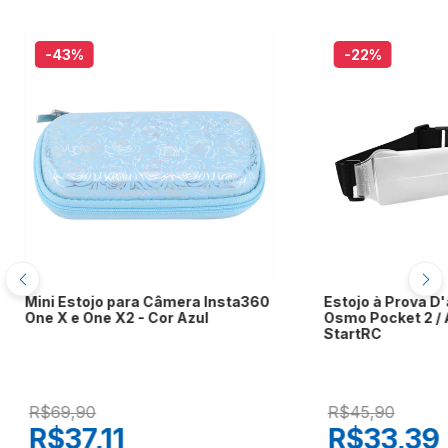
-43
%
-22
%
Mini Estojo para Câmera Insta360
Estojo à Prova D
One X e One X2 - Cor Azul
Osmo Pocket 2 / A
StartRC
R$69,90
R$45,90
R$37,11
R$33,39