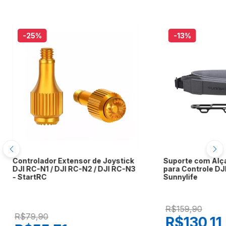
-25
%
-13
%
Controlador Extensor de Joystick
Suporte com Alç
DJI RC-N1 / DJI RC-N2 / DJI RC-N3
para Controle DJI
- StartRC
Sunnylife
R$159,90
R$79,90
R$130,11