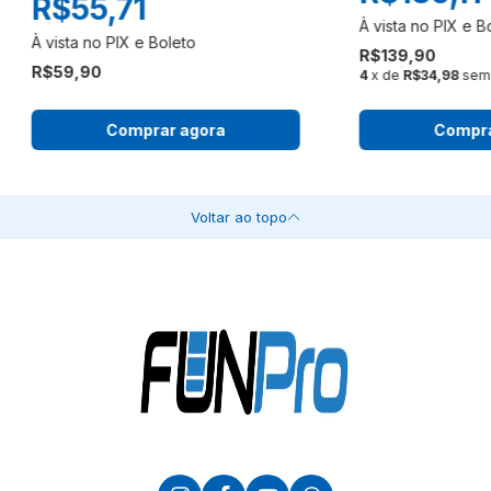
R$55,71
R$139,90
R$59,90
4
x de
R$34,98
sem 
Comprar agora
Compra
Voltar ao topo