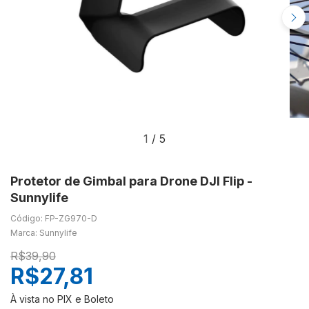
1
/
5
Protetor de Gimbal para Drone DJI Flip -
Sunnylife
Código: FP-ZG970-D
Marca: Sunnylife
R$39,90
R$27,81