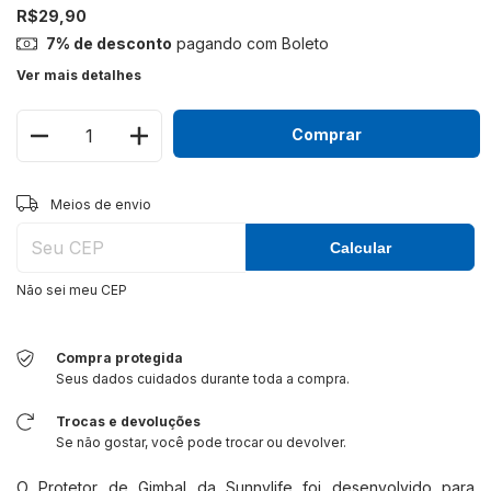
R$29,90
7% de desconto
pagando com Boleto
Ver mais detalhes
Alterar CEP
Entregas para o CEP:
Meios de envio
Calcular
Não sei meu CEP
Compra protegida
Seus dados cuidados durante toda a compra.
Trocas e devoluções
Se não gostar, você pode trocar ou devolver.
O Protetor de Gimbal da Sunnylife foi desenvolvido para